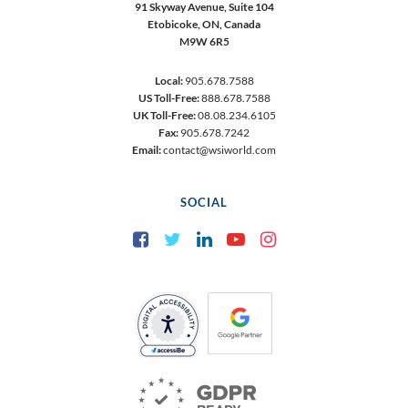
91 Skyway Avenue, Suite 104
Etobicoke, ON, Canada
M9W 6R5
Local:
905.678.7588
US Toll-Free:
888.678.7588
UK Toll-Free:
08.08.234.6105
Fax:
905.678.7242
Email:
contact@wsiworld.com
SOCIAL
Facebook
Twitter
LinkedIn
YouTube
Instagram