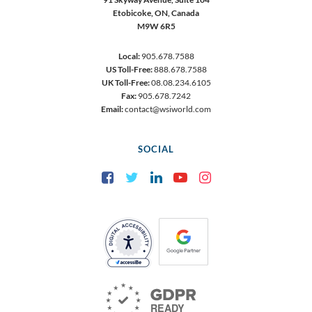
Etobicoke, ON, Canada
M9W 6R5
Local:
905.678.7588
US Toll-Free:
888.678.7588
UK Toll-Free:
08.08.234.6105
Fax:
905.678.7242
Email:
contact@wsiworld.com
SOCIAL
Facebook
Twitter
LinkedIn
YouTube
Instagram