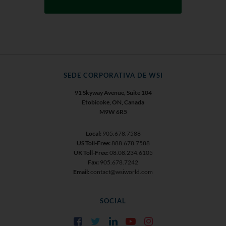
SEDE CORPORATIVA DE WSI
91 Skyway Avenue, Suite 104
Etobicoke, ON, Canada
M9W 6R5
Local:
905.678.7588
US Toll-Free:
888.678.7588
UK Toll-Free:
08.08.234.6105
Fax:
905.678.7242
Email:
contact@wsiworld.com
SOCIAL
Facebook
Twitter
LinkedIn
YouTube
Instagram