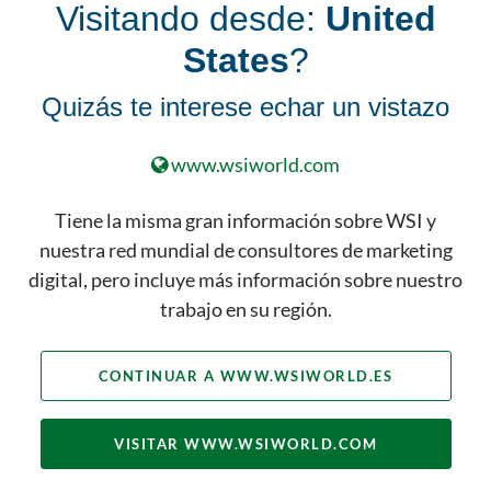
Visitando desde:
United
DESCUBRE NUESTRO PAQUETE
States
?
COMPLETO DE SERVICIOS DE
MARKETING DIGITAL
Quizás te interese echar un vistazo
www.wsiworld.com
En el pasado, las empresas solo
eran responsables de mantener
Tiene la misma gran información sobre WSI y
una reputación dentro de sus
nuestra red mundial de consultores de marketing
comunidades locales. Ahora, con la
digital, pero incluye más información sobre nuestro
proliferación de internet, su
trabajo en su región.
comunidad reside en todo el
mundo.
CONTINUAR A WWW.WSIWORLD.ES
VISITAR WWW.WSIWORLD.COM