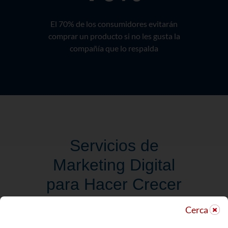
El 70% de los consumidores evitarán
comprar un producto si no les gusta la
compañía que lo respalda
Servicios de
Marketing Digital
para Hacer Crecer
su Reputación en
Cerca
Línea