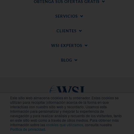
OBTENGA SUS OFERTAS GRATIS
SERVICIOS
CLIENTES
WSI EXPERTOS
BLOG
Este sitio web almacena cookies en tu ordenador. Estas cookies se
utilizan para recopilar información acerca de la forma en que
interactúas con nuestro sitio web y recordarlo. Usamos esta
información para personalizar y mejorar tu experiencia de
Sitios Regionales
navegación y para realizar análisis y recuento de los visitantes, tanto
en este sitio web como a través de otros medios. Para obtener más
información sobre las
cookies que utilizamos
, consulta nuestra
© 2020-
2026
WSI. Todos los derechos reservados.
Política de privacidad
.
WSI ICE y WSI IM son marcas registradas.