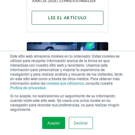
JUNIO 26, 2026 |
13 MINUTOS PARA LEER
LEE EL ARTÍCULO
Este sitio web almacena cookies en tu ordenador. Estas cookies se
utilizan para recopilar información acerca de la forma en que
interactúas con nuestro sitio web y recordarlo. Usamos esta
información para personalizar y mejorar tu experiencia de
Marketing
navegación y para realizar análisis y recuento de los visitantes, tanto
Strategy
en este sitio web como a través de otros medios. Para obtener más
información sobre las
cookies que utilizamos
, consulta nuestra
Política de privacidad
.
Si no acepta, no realizaremos un seguimiento de su información
Más de la mitad del tráfico
cuando visite este sitio web. Se usará una única cookie en su
navegador para recordar sus preferencias, no para realizar ningún
web no es humano. Es
seguimiento.
hora de replantear las
métricas de rendimiento.
Aceptar
Declinar
MENU
FEBRERO 19, 2026 |
8 MINUTOS PARA LEER