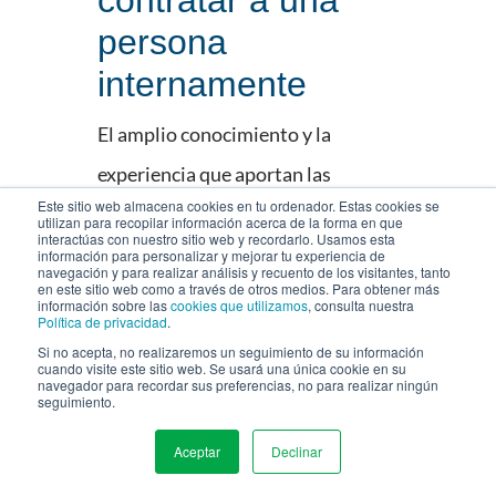
persona
internamente
El amplio conocimiento y la
experiencia que aportan las
Este sitio web almacena cookies en tu ordenador. Estas cookies se
agencias profesionales es quizás su
utilizan para recopilar información acerca de la forma en que
interactúas con nuestro sitio web y recordarlo. Usamos esta
mayor ventaja. Los empleados de la
información para personalizar y mejorar tu experiencia de
navegación y para realizar análisis y recuento de los visitantes, tanto
en este sitio web como a través de otros medios. Para obtener más
agencia comen, duermen y respiran
información sobre las
cookies que utilizamos
, consulta nuestra
Política de privacidad
.
en las redes sociales y tienen una
Si no acepta, no realizaremos un seguimiento de su información
cuando visite este sitio web. Se usará una única cookie en su
amplia experiencia en numerosas
navegador para recordar sus preferencias, no para realizar ningún
seguimiento.
industrias. Tienen un
conocimiento profundo de las
Aceptar
Declinar
MENU
redes de las que su empresa se