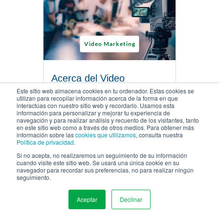
Video Marketing
Acerca del Video
Marketing
Este sitio web almacena cookies en tu ordenador. Estas cookies se
utilizan para recopilar información acerca de la forma en que
interactúas con nuestro sitio web y recordarlo. Usamos esta
JUNIO 28, 2022 |
15 MINUTOS PARA LEER
información para personalizar y mejorar tu experiencia de
navegación y para realizar análisis y recuento de los visitantes, tanto
en este sitio web como a través de otros medios. Para obtener más
LEE EL ARTÍCULO
información sobre las
cookies que utilizamos
, consulta nuestra
Política de privacidad
.
Si no acepta, no realizaremos un seguimiento de su información
cuando visite este sitio web. Se usará una única cookie en su
navegador para recordar sus preferencias, no para realizar ningún
seguimiento.
Aceptar
Declinar
MENU