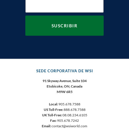
SEDE CORPORATIVA DE WSI
91 Skyway Avenue, Suite 104
Etobicoke, ON, Canada
M9W 6R5
Local:
905.678.7588
US Toll-Free:
888.678.7588
UK Toll-Free:
08.08.234.6105
Fax:
905.678.7242
Email:
contact@wsiworld.com